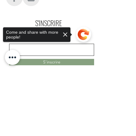
S'INSCRIRE
Come and share with more
people!
Saisissez votre e-mail ici
S'inscrire
Sorry, the checkout page does not
support sharing
Copied to clipboard
#AllumerDesLumières #EclairerDeGrandsRêves
#LuciolesEnsemble #ArtEtCitoyenneté #CréationCollective
#CultureEtSolidarité #ChangerLeMondeAvecLArt
#PetitesLumièresGrandsRêves #LArtCommePont
#ProjetsCollaboratifs #Intergénérationnel #LArtPourTous
#SoutenirLaCulture #ArtCitoyen #EducationEtCulture
#ToulonLumineux #VarCréatif #MédiathèquesToulon