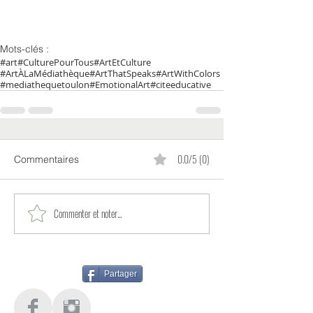
Mots-clés :
#art
#CulturePourTous
#ArtEtCulture
#ArtÀLaMédiathèque
#ArtThatSpeaks
#ArtWithColors
#mediathequetoulon
#EmotionalArt
#citeeducative
0.0/5 (0)
Commentaires
Commenter et noter...
Partager