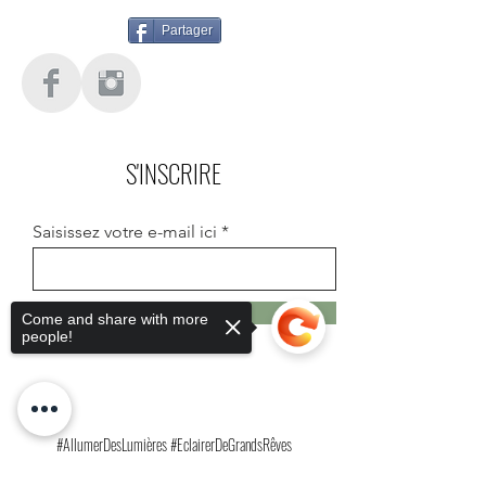
Partager
S'INSCRIRE
Saisissez votre e-mail ici
S'inscrire
Come and share with more
people!
#AllumerDesLumières #EclairerDeGrandsRêves
#LuciolesEnsemble #ArtEtCitoyenneté #CréationCollective
#CultureEtSolidarité #ChangerLeMondeAvecLArt