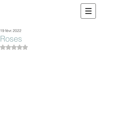
19 févr. 2022
Roses
Noté NaN étoiles sur 5.