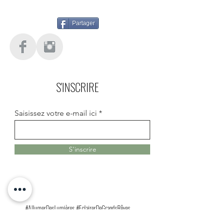
Partager
S'INSCRIRE
Saisissez votre e-mail ici
S'inscrire
#AllumerDesLumières #EclairerDeGrandsRêves