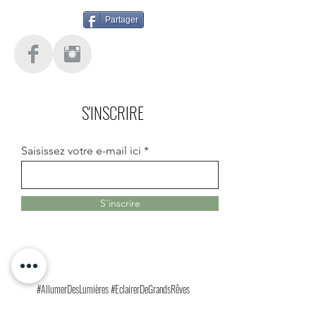
Partager
S'INSCRIRE
Saisissez votre e-mail ici
S'inscrire
#AllumerDesLumières #EclairerDeGrandsRêves
#LuciolesEnsemble #ArtEtCitoyenneté #CréationCollective
#CultureEtSolidarité #ChangerLeMondeAvecLArt