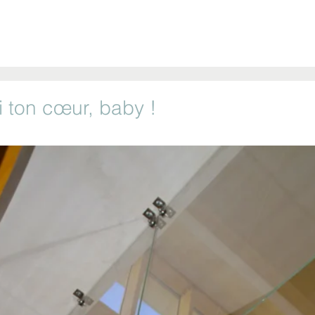
NTE
Art
Graphisme
Street Art
Textile
Objets
Photo
 ton cœur, baby !
r 5.