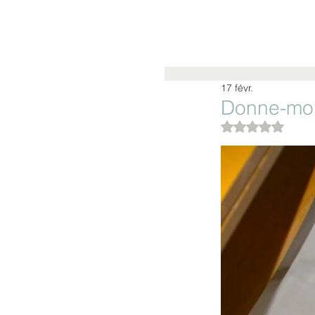
LITA BLANC
ARTISTE INTERVENA
17 févr.
Donne-moi
Noté NaN étoiles su