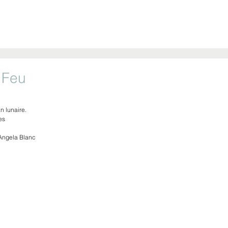
NTE
Art
Graphisme
Street Art
Textile
Objets
Photo
 Feu
r 5.
n lunaire.
es
: Angela Blanc