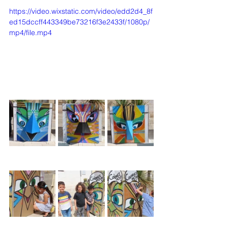
https://video.wixstatic.com/video/edd2d4_8f
ed15dccff443349be73216f3e2433f/1080p/
mp4/file.mp4