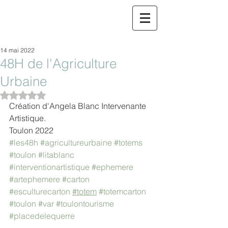
14 mai 2022
48H de l'Agriculture
Urbaine
Noté NaN étoiles sur 5.
Création d'Angela Blanc Intervenante 
Artistique. 
Toulon 2022
#les48h
#agricultureurbaine
#totems
#toulon
#litablanc
#interventionartistique
#ephemere
#artephemere
#carton
#esculturecarton
#totem
#totemcarton
#toulon
#var
#toulontourisme
#placedelequerre