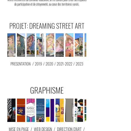
de participation et de citoyenneté, au cœur des territoires varois.
PROJET: DREAMING STREET ART
PRESENTATION
/
2019
/
2020
/
2021-2022
/
2023
GRAPHISME
MISE EN PAGE
/
WEB DESIGN
/
DIRECTION D'ART
/