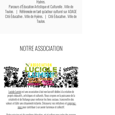
Hyères.
Parcours d’Éducation Artistique et Culturelle . Ville de
Toulon. | Référencée en tant qu'acteur culturel sur ADAGE
Cité Éducative . Ville de Hyères. | Cité Éducative . Ville de
Toulon.
NOTRE ASSOCIATION
Luciole Lumini
est une association à but non lucratif dédiée à la création de
projets éducatifs, artistiques et culturels. Nous croyons en la puissance de la
créativité et de l'échange pour renforcer les liens sociaux, transmettre des
valeurs et bâtir une citoyenneté éclairée. Découvrez nos initiatives et
rejoignez-
nous
pour contribuer à un avenir lumineux et collectif.
Notre mission est de combiner éducation, art et culture pour créer des espaces